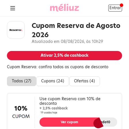
Entrar
Cupom Reserva de Agosto
2026
Atualizado em 08/08/2026, às 10h29
Ativar
2,5%
de cashback
Cupom Reserva: confira todos os cupons de desconto
Todos (
27
)
Cupons (
24
)
Ofertas (
4
)
Use cupom Reserva com 10% de
desconto
10%
+ 2,5% cashback
19 usados hoje
Ver cupom
Afiliado10