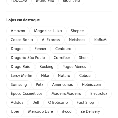
YOUCOM
Maria Filó
Riachuelo
Lojas em destaque
Amazon
Magazine Luiza
Shopee
Casas Bahia
AliExpress
Netshoes
KaBuM
Drogasil
Renner
Centauro
Drogaria São Paulo
Carrefour
Shein
Droga Raia
Booking
Pague Menos
Leroy Merlin
Nike
Natura
Cobasi
Samsung
Petz
Americanas
Hoteis.com
Época Cosméticos
MadeiraMadeira
Electrolux
Adidas
Dell
O Boticário
Fast Shop
Uber
Mercado Livre
iFood
Zé Delivery