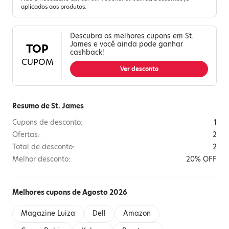
aplicados aos produtos.
Descubra os melhores cupons em St.
James e você ainda pode ganhar
TOP
cashback!
CUPOM
Ver desconto
Resumo de St. James
Cupons de desconto:
1
Ofertas:
2
Total de desconto:
2
Melhor desconto:
20% OFF
Melhores cupons de Agosto 2026
Magazine Luiza
Dell
Amazon