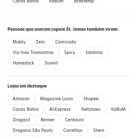
Casas Bahia
Kabum
Brastemp
Pessoas que usaram cupom St. James também viram:
Mobly
Zelo
Camicado
Via Inox Tramontina
Spicy
Santista
Homedock
Suvinil
Lojas em destaque
Amazon
Magazine Luiza
Shopee
Casas Bahia
AliExpress
Netshoes
KaBuM
Drogasil
Renner
Centauro
Drogaria São Paulo
Carrefour
Shein