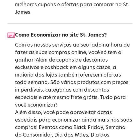
melhores cupons e ofertas para comprar na St.
James.
Como Economizar no site St. James?
Com os nossos serviços ao seu lado na hora de
fazer as suas compras online, você só tem a
ganhar! Além de cupons de descontos
exclusivos e cashback em alguns casos, a
maioria das lojas também oferecem ofertas
toda semana. São vários produtos com preços
imperdíveis, categorias com descontos
especiais e até mesmo frete grátis. Tudo para
você economizar!
Além disso, você pode aproveitar datas
especiais para economizar ainda mais nas suas
compras! Eventos como
Black Friday
,
Semana
do Consumidor
,
Dia das Mães
,
Dia dos