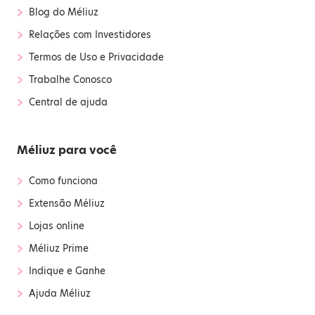
›
Blog do Méliuz
›
Relações com Investidores
›
Termos de Uso e Privacidade
›
Trabalhe Conosco
›
Central de ajuda
Méliuz para você
›
Como funciona
›
Extensão Méliuz
›
Lojas online
›
Méliuz Prime
›
Indique e Ganhe
›
Ajuda Méliuz