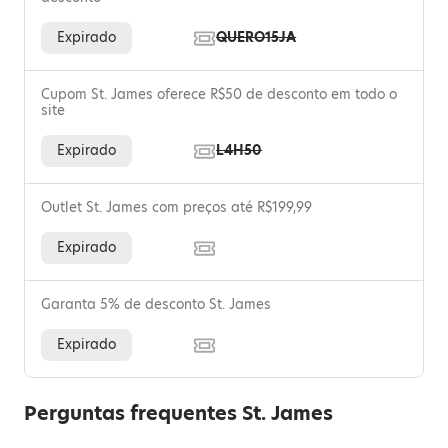
Expirado
QUERO15JA
Cupom St. James oferece R$50 de desconto em todo o
site
Expirado
L4H50
Outlet St. James com preços até R$199,99
Expirado
Garanta 5% de desconto St. James
Expirado
Perguntas frequentes St. James