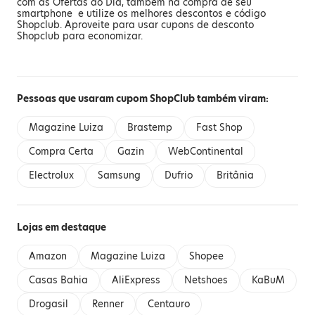
com as Ofertas do Dia, também na compra de seu
smartphone e utilize os melhores descontos e código
Shopclub. Aproveite para usar cupons de desconto
Shopclub para economizar.
Pessoas que usaram cupom ShopClub também viram:
Magazine Luiza
Brastemp
Fast Shop
Compra Certa
Gazin
WebContinental
Electrolux
Samsung
Dufrio
Britânia
Lojas em destaque
Amazon
Magazine Luiza
Shopee
Casas Bahia
AliExpress
Netshoes
KaBuM
Drogasil
Renner
Centauro