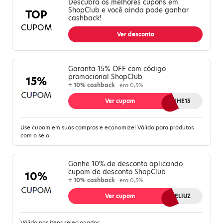
Descubra os melhores cupons em
ShopClub e você ainda pode ganhar
TOP
cashback!
CUPOM
Ver desconto
Garanta 15% OFF com código
promocional ShopClub
15%
+ 10% cashback
. era 0,5%
Ver cupom
GANHE15
Use cupom em suas compras e economize! Válido para produtos
com o selo.
Ganhe 10% de desconto aplicando
cupom de desconto ShopClub
10%
+ 10% cashback
. era 0,5%
Ver cupom
10MELIUZ
Válido nos itens selecionados.