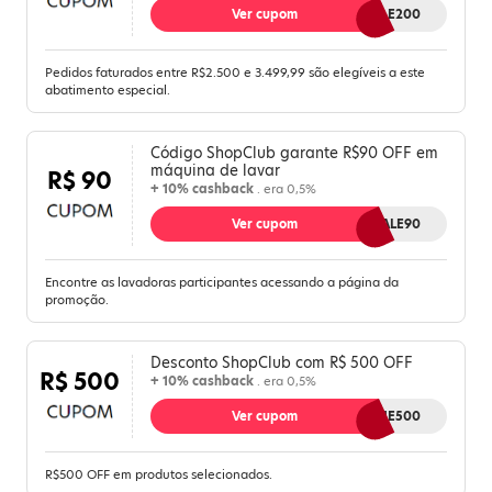
Ver cupom
VALE200
Pedidos faturados entre R$2.500 e 3.499,99 são elegíveis a este
abatimento especial.
Código ShopClub garante R$90 OFF em
máquina de lavar
R$ 90
+ 10% cashback
. era 0,5%
Ver cupom
VALE90
Encontre as lavadoras participantes acessando a página da
promoção.
Desconto ShopClub com R$ 500 OFF
R$ 500
+ 10% cashback
. era 0,5%
Ver cupom
GANHE500
R$500 OFF em produtos selecionados.