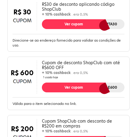
R$30 de desconto aplicando código
ShopClub
R$ 30
+ 10% cashback
. era 0,5%
Ver cupom
OFERTA30
Direcione-se ao endereço fornecido para validar as condições de
uso.
Cupom de desconto ShopClub com até
R$600 OFF
R$ 600
+ 10% cashback
. era 0,5%
1 usado hoje
Ver cupom
VALE600
Válido para o item selecionado no link.
Cupom ShopClub com desconto de
R$200 em compras
R$ 200
+ 10% cashback
. era 0,5%