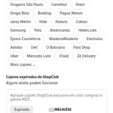
Drogaria São Paulo
Carrefour
Shein
Droga Raia
Booking
Pague Menos
Leroy Merlin
Nike
Natura
Cobasi
Samsung
Petz
Americanas
Hoteis.com
Época Cosméticos
MadeiraMadeira
Electrolux
Adidas
Dell
O Boticário
Fast Shop
Uber
Mercado Livre
iFood
Zé Delivery
Mais cupons →
Cupons expirados de ShopClub
Alguns ainda podem funcionar
Aplique cupom ShopClub exclusivo em suas compras e
ganhe R$25
Expirado
MELIUZ25