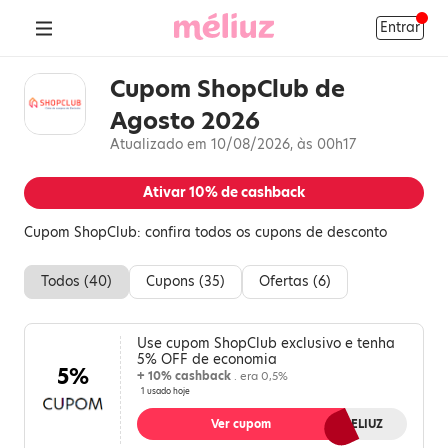
Entrar
Cupom ShopClub de
Agosto 2026
Atualizado em 10/08/2026, às 00h17
Ativar
10%
de cashback
Cupom ShopClub: confira todos os cupons de desconto
Todos (
40
)
Cupons (
35
)
Ofertas (
6
)
Use cupom ShopClub exclusivo e tenha
5% OFF de economia
5%
+ 10% cashback
. era 0,5%
1 usado hoje
Ver cupom
5MELIUZ