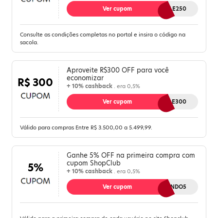
Ver cupom
VALE250
Consulte as condições completas no portal e insira o código na
sacola.
Aproveite R$300 OFF para você
economizar
R$ 300
+ 10% cashback
. era 0,5%
Ver cupom
VALE300
Válido para compras Entre R$ 3.500,00 a 5.499,99.
Ganhe 5% OFF na primeira compra com
cupom ShopClub
5%
+ 10% cashback
. era 0,5%
Ver cupom
BEMVINDO5