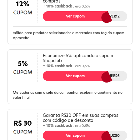
compras
12%
+ 10% cashback
. era 0,5%
Ver cupom
SUPER12
Válido para produtos selecionados e marcados com tag do cupom.
Aproveite!
Economize 5% aplicando o cupom
Shopclub
5%
+ 10% cashback
. era 0,5%
Ver cupom
SUPER5
Mercadorias com o selo da campanha recebem o abatimento no
valor final.
Garanta R$30 OFF em suas compras
com código de desconto
R$ 30
+ 10% cashback
. era 0,5%
Ver cupom
MELIUZ30