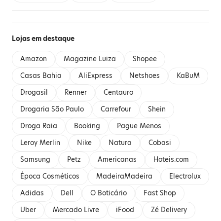
Lojas em destaque
Amazon
Magazine Luiza
Shopee
Casas Bahia
AliExpress
Netshoes
KaBuM
Drogasil
Renner
Centauro
Drogaria São Paulo
Carrefour
Shein
Droga Raia
Booking
Pague Menos
Leroy Merlin
Nike
Natura
Cobasi
Samsung
Petz
Americanas
Hoteis.com
Época Cosméticos
MadeiraMadeira
Electrolux
Adidas
Dell
O Boticário
Fast Shop
Uber
Mercado Livre
iFood
Zé Delivery