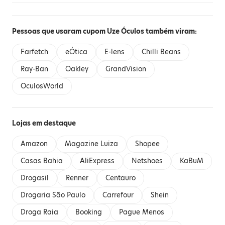
Pessoas que usaram cupom Uze Óculos também viram:
Farfetch
eÓtica
E-lens
Chilli Beans
Ray-Ban
Oakley
GrandVision
OculosWorld
Lojas em destaque
Amazon
Magazine Luiza
Shopee
Casas Bahia
AliExpress
Netshoes
KaBuM
Drogasil
Renner
Centauro
Drogaria São Paulo
Carrefour
Shein
Droga Raia
Booking
Pague Menos