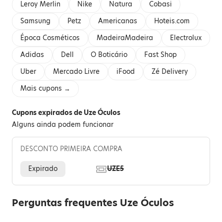
Leroy Merlin
Nike
Natura
Cobasi
Samsung
Petz
Americanas
Hoteis.com
Época Cosméticos
MadeiraMadeira
Electrolux
Adidas
Dell
O Boticário
Fast Shop
Uber
Mercado Livre
iFood
Zé Delivery
Mais cupons →
Cupons expirados de Uze Óculos
Alguns ainda podem funcionar
DESCONTO PRIMEIRA COMPRA
Expirado
UZE5
Perguntas frequentes Uze Óculos