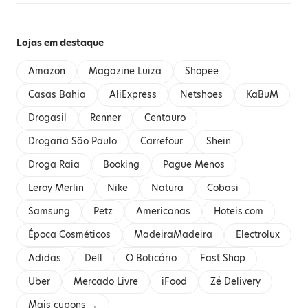
Lojas em destaque
Amazon
Magazine Luiza
Shopee
Casas Bahia
AliExpress
Netshoes
KaBuM
Drogasil
Renner
Centauro
Drogaria São Paulo
Carrefour
Shein
Droga Raia
Booking
Pague Menos
Leroy Merlin
Nike
Natura
Cobasi
Samsung
Petz
Americanas
Hoteis.com
Época Cosméticos
MadeiraMadeira
Electrolux
Adidas
Dell
O Boticário
Fast Shop
Uber
Mercado Livre
iFood
Zé Delivery
Mais cupons →