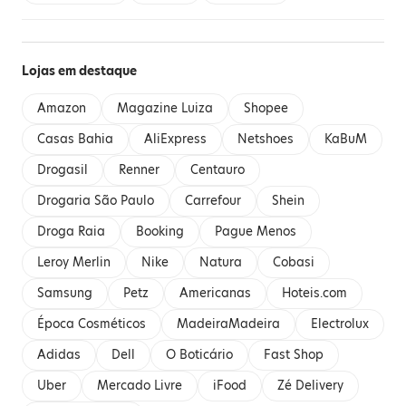
Lojas em destaque
Amazon
Magazine Luiza
Shopee
Casas Bahia
AliExpress
Netshoes
KaBuM
Drogasil
Renner
Centauro
Drogaria São Paulo
Carrefour
Shein
Droga Raia
Booking
Pague Menos
Leroy Merlin
Nike
Natura
Cobasi
Samsung
Petz
Americanas
Hoteis.com
Época Cosméticos
MadeiraMadeira
Electrolux
Adidas
Dell
O Boticário
Fast Shop
Uber
Mercado Livre
iFood
Zé Delivery