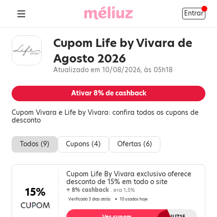
Entrar
Cupom Life by Vivara de
Agosto 2026
Atualizado em 10/08/2026, às 05h18
Ativar
8%
de cashback
Cupom Vivara e Life by Vivara: confira todos os cupons de
desconto
Todos (
9
)
Cupons (
4
)
Ofertas (
6
)
Cupom Life By Vivara exclusivo oferece
desconto de 15% em todo o site
15%
+ 8% cashback
. era 1,5%
Verificado 3 dias atrás
10 usados hoje