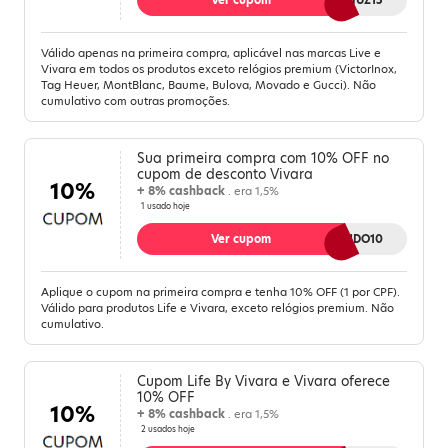
Ver cupom
MELIUZ15
Válido apenas na primeira compra, aplicável nas marcas Live e
Vivara em todos os produtos exceto relógios premium (VictorInox,
Tag Heuer, MontBlanc, Baume, Bulova, Movado e Gucci). Não
cumulativo com outras promoções.
Sua primeira compra com 10% OFF no
cupom de desconto Vivara
10%
+ 8% cashback
. era 1,5%
1 usado hoje
Ver cupom
BEMVINDO10
Aplique o cupom na primeira compra e tenha 10% OFF (1 por CPF).
Válido para produtos Life e Vivara, exceto relógios premium. Não
cumulativo.
Cupom Life By Vivara e Vivara oferece
10% OFF
10%
+ 8% cashback
. era 1,5%
2 usados hoje