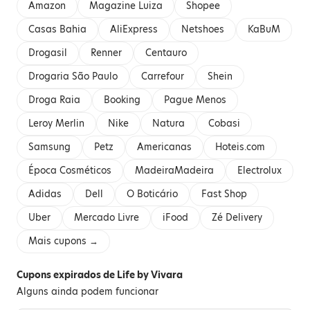
Amazon
Magazine Luiza
Shopee
Casas Bahia
AliExpress
Netshoes
KaBuM
Drogasil
Renner
Centauro
Drogaria São Paulo
Carrefour
Shein
Droga Raia
Booking
Pague Menos
Leroy Merlin
Nike
Natura
Cobasi
Samsung
Petz
Americanas
Hoteis.com
Época Cosméticos
MadeiraMadeira
Electrolux
Adidas
Dell
O Boticário
Fast Shop
Uber
Mercado Livre
iFood
Zé Delivery
Mais cupons →
Cupons expirados de Life by Vivara
Alguns ainda podem funcionar