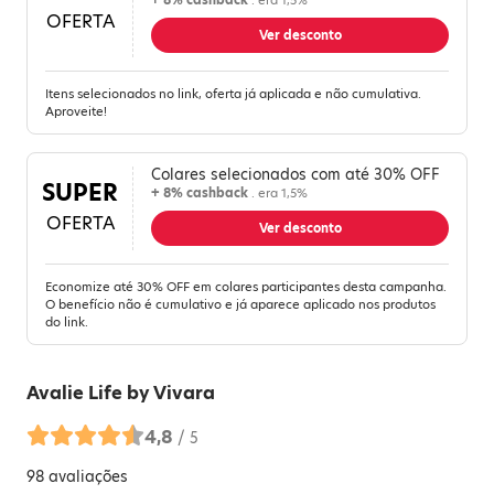
+ 8% cashback
. era 1,5%
OFERTA
Ver desconto
Itens selecionados no link, oferta já aplicada e não cumulativa.
Aproveite!
Colares selecionados com até 30% OFF
SUPER
+ 8% cashback
. era 1,5%
OFERTA
Ver desconto
Economize até 30% OFF em colares participantes desta campanha.
O benefício não é cumulativo e já aparece aplicado nos produtos
do link.
Avalie
Life by Vivara
4,8
/ 5
98
avaliações