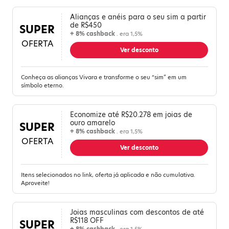
Alianças e anéis para o seu sim a partir
de R$450
SUPER
+ 8% cashback
. era 1,5%
OFERTA
Ver desconto
Conheça as alianças Vivara e transforme o seu “sim” em um
símbolo eterno.
Economize até R$20.278 em joias de
ouro amarelo
SUPER
+ 8% cashback
. era 1,5%
OFERTA
Ver desconto
Itens selecionados no link, oferta já aplicada e não cumulativa.
Aproveite!
Joias masculinas com descontos de até
R$118 OFF
SUPER