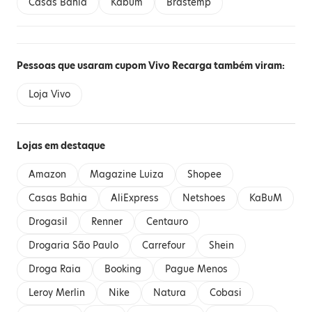
Casas Bahia
Kabum
Brastemp
Pessoas que usaram cupom Vivo Recarga também viram:
Loja Vivo
Lojas em destaque
Amazon
Magazine Luiza
Shopee
Casas Bahia
AliExpress
Netshoes
KaBuM
Drogasil
Renner
Centauro
Drogaria São Paulo
Carrefour
Shein
Droga Raia
Booking
Pague Menos
Leroy Merlin
Nike
Natura
Cobasi