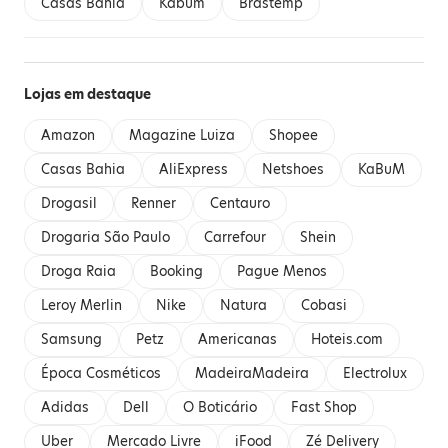
Casas Bahia
Kabum
Brastemp
Lojas em destaque
Amazon
Magazine Luiza
Shopee
Casas Bahia
AliExpress
Netshoes
KaBuM
Drogasil
Renner
Centauro
Drogaria São Paulo
Carrefour
Shein
Droga Raia
Booking
Pague Menos
Leroy Merlin
Nike
Natura
Cobasi
Samsung
Petz
Americanas
Hoteis.com
Época Cosméticos
MadeiraMadeira
Electrolux
Adidas
Dell
O Boticário
Fast Shop
Uber
Mercado Livre
iFood
Zé Delivery