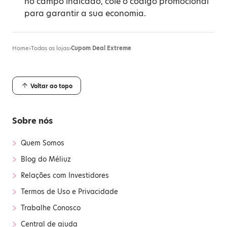
no campo indicado, cole o código promocional
para garantir a sua economia.
Home
›
Todas as lojas
›
Cupom Deal Extreme
Voltar ao topo
Sobre nós
›
Quem Somos
›
Blog do Méliuz
›
Relações com Investidores
›
Termos de Uso e Privacidade
›
Trabalhe Conosco
›
Central de ajuda