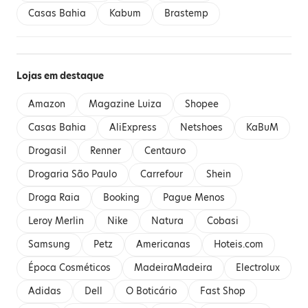
Casas Bahia
Kabum
Brastemp
Lojas em destaque
Amazon
Magazine Luiza
Shopee
Casas Bahia
AliExpress
Netshoes
KaBuM
Drogasil
Renner
Centauro
Drogaria São Paulo
Carrefour
Shein
Droga Raia
Booking
Pague Menos
Leroy Merlin
Nike
Natura
Cobasi
Samsung
Petz
Americanas
Hoteis.com
Época Cosméticos
MadeiraMadeira
Electrolux
Adidas
Dell
O Boticário
Fast Shop