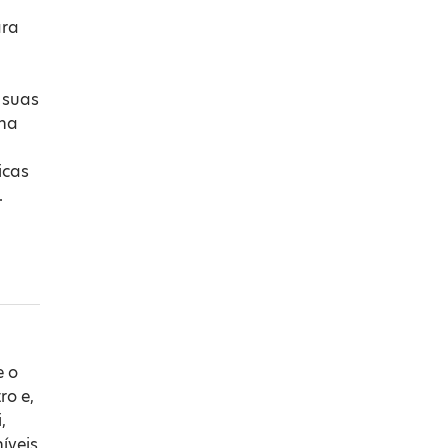
ara
 suas
na
icas
.
e o
ro e,
,
íveis