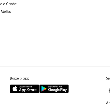
ue e Ganhe
 Méliuz
Baixe o app
Si
Ac