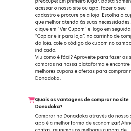
preocupe! Em primeiro lugar, basta somen
acessar o nosso site ou app, fazer o seu
cadastro e procure pela loja. Escolha o c
que melhor atenda às suas necessidades,
clique em “Ver Cupom” e, logo em seguida
“Copiar e ir para loja”, no carrinho de co
da loja, cole o código do cupom no camp
indicado.
Viu como é fácil? Aproveite para fazer as 
compras na nossa plataforma e encontre
melhores cupons e ofertas para comprar 
Donadoka.
Quais as vantagens de comprar no site
Donadoka?
Comprar no Donadoka através do nosso s
app é a melhor forma de economizar! Afin
contas, reunimos os melhores cupons de