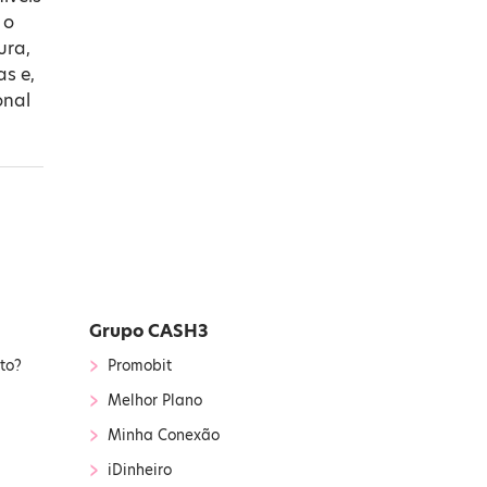
 o
ura,
as e,
onal
Grupo CASH3
›
to?
Promobit
›
Melhor Plano
›
Minha Conexão
›
iDinheiro