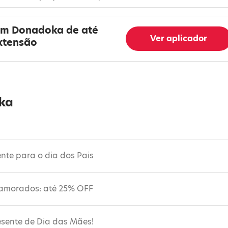
em Donadoka de até
Ver aplicador
xtensão
ka
nte para o dia dos Pais
namorados: até 25% OFF
esente de Dia das Mães!