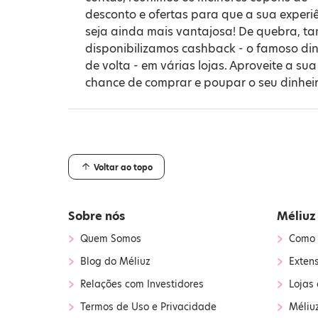
desconto e ofertas para que a sua experi
seja ainda mais vantajosa! De quebra, 
disponibilizamos cashback - o famoso din
de volta - em várias lojas. Aproveite a sua
chance de comprar e poupar o seu dinheir
Voltar ao topo
Sobre nós
Méliuz
›
›
Quem Somos
Como 
›
›
Blog do Méliuz
Exten
›
›
Relações com Investidores
Lojas 
›
›
Termos de Uso e Privacidade
Méliu