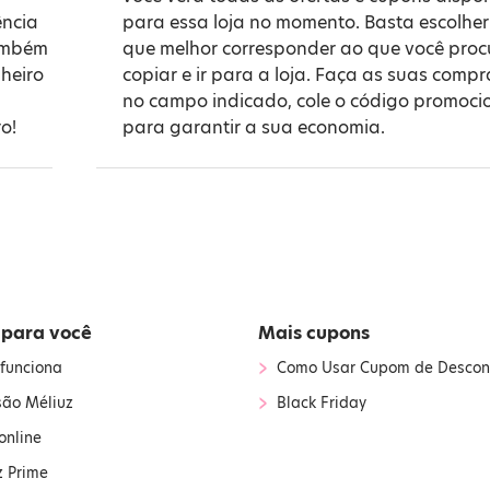
ência
para essa loja no momento. Basta escolher
também
que melhor corresponder ao que você proc
heiro
copiar e ir para a loja. Faça as suas compr
no campo indicado, cole o código promoci
o!
para garantir a sua economia.
 para você
Mais cupons
›
funciona
Como Usar Cupom de Descon
›
são Méliuz
Black Friday
online
z Prime