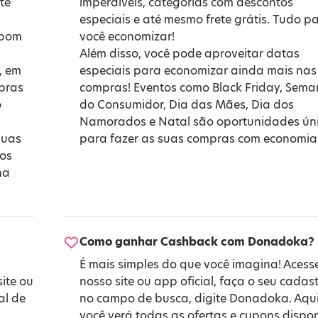
te
imperdíveis, categorias com descontos
especiais e até mesmo frete grátis. Tudo p
upom
você economizar!
Além disso, você pode aproveitar datas
, em
especiais para economizar ainda mais nas
mpras
compras! Eventos como
Black Friday
,
Sema
o
do Consumidor
,
Dia das Mães
,
Dia dos
Namorados
e
Natal
são oportunidades ún
suas
para fazer as suas compras com economia
 os
na
Como ganhar Cashback com Donadoka?
É mais simples do que você imagina! Acess
ite ou
nosso site ou app oficial, faça o seu cadast
al de
no campo de busca, digite Donadoka. Aqui
você verá todas as ofertas e cupons dispon