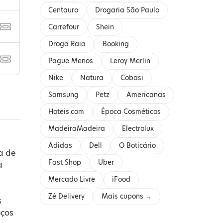
Centauro
Drogaria São Paulo
Carrefour
Shein
Droga Raia
Booking
Pague Menos
Leroy Merlin
Nike
Natura
Cobasi
Samsung
Petz
Americanas
Hoteis.com
Época Cosméticos
MadeiraMadeira
Electrolux
Adidas
Dell
O Boticário
a de
Fast Shop
Uber
a
Mercado Livre
iFood
Zé Delivery
Mais cupons →
s
eços