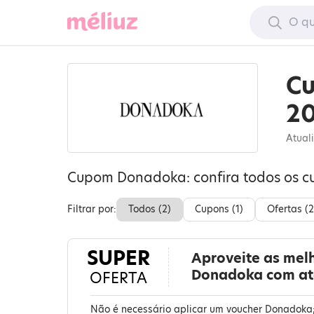
C
2
Atual
Cupom Donadoka: confira todos os c
Filtrar por:
Todos (
2
)
Cupons (
1
)
Ofertas (
2
SUPER
Aproveite as mel
Donadoka com at
OFERTA
Não é necessário aplicar um voucher Donadoka;