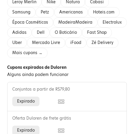
Leroy Merlin
Nike
Natura
Cobasi
Samsung
Petz
Americanas
Hoteis.com
Época Cosméticos
MadeiraMadeira
Electrolux
Adidas
Dell
O Boticário
Fast Shop
Uber
Mercado Livre
iFood
Zé Delivery
Mais cupons →
Cupons expirados de Duloren
Alguns ainda podem funcionar
Conjuntos a partir de R$79,80
Expirado
Oferta Duloren de frete grátis
Expirado