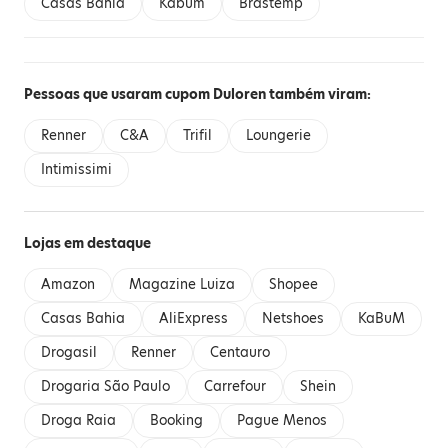
Casas Bahia
Kabum
Brastemp
Pessoas que usaram cupom Duloren também viram:
Renner
C&A
Trifil
Loungerie
Intimissimi
Lojas em destaque
Amazon
Magazine Luiza
Shopee
Casas Bahia
AliExpress
Netshoes
KaBuM
Drogasil
Renner
Centauro
Drogaria São Paulo
Carrefour
Shein
Droga Raia
Booking
Pague Menos