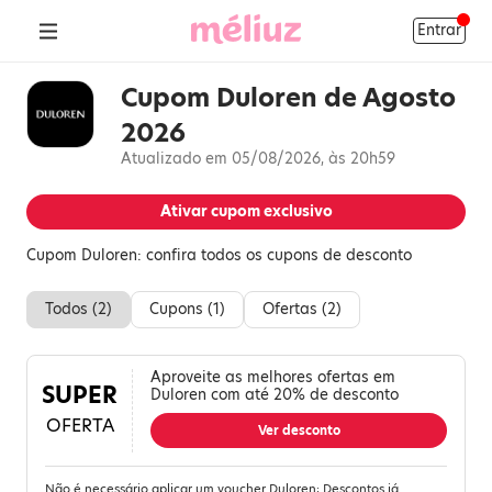
Entrar
Cupom Duloren de Agosto
2026
Atualizado em 05/08/2026, às 20h59
Ativar cupom exclusivo
Cupom Duloren: confira todos os cupons de desconto
Todos (
2
)
Cupons (
1
)
Ofertas (
2
)
Aproveite as melhores ofertas em
SUPER
Duloren com até 20% de desconto
OFERTA
Ver desconto
Não é necessário aplicar um voucher Duloren; Descontos já