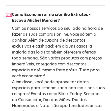
Como Economizar no site Bio Extratus -
Escova Michel Mercier?
Com os nossos serviços ao seu lado na hora de
fazer as suas compras online, você só tem a
ganhar! Além de cupons de descontos
exclusivos e cashback em alguns casos, a
maioria das lojas também oferecem ofertas
toda semana. São vários produtos com preços
imperdíveis, categorias com descontos
especiais e até mesmo frete grátis. Tudo para
você economizar!
Além disso, você pode aproveitar datas
especiais para economizar ainda mais nas suas
compras! Eventos como
Black Friday
,
Semana
do Consumidor
,
Dia das Mães
,
Dia dos
Namorados
e
Natal
são oportunidades únicas