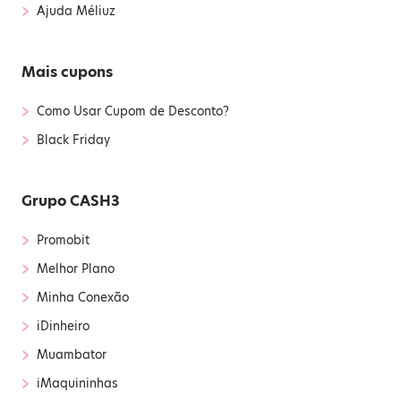
›
Ajuda Méliuz
Mais cupons
›
Como Usar Cupom de Desconto?
›
Black Friday
Grupo CASH3
›
Promobit
›
Melhor Plano
›
Minha Conexão
›
iDinheiro
›
Muambator
›
iMaquininhas