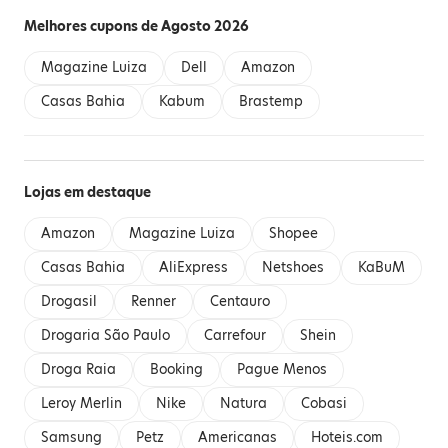
Melhores cupons de Agosto 2026
Magazine Luiza
Dell
Amazon
Casas Bahia
Kabum
Brastemp
Lojas em destaque
Amazon
Magazine Luiza
Shopee
Casas Bahia
AliExpress
Netshoes
KaBuM
Drogasil
Renner
Centauro
Drogaria São Paulo
Carrefour
Shein
Droga Raia
Booking
Pague Menos
Leroy Merlin
Nike
Natura
Cobasi
Samsung
Petz
Americanas
Hoteis.com