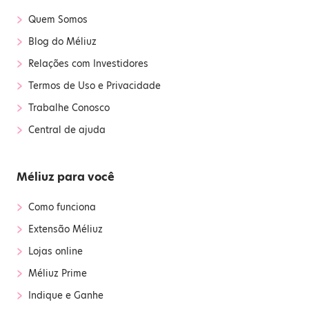
›
Quem Somos
›
Blog do Méliuz
›
Relações com Investidores
›
Termos de Uso e Privacidade
›
Trabalhe Conosco
›
Central de ajuda
Méliuz para você
›
Como funciona
›
Extensão Méliuz
›
Lojas online
›
Méliuz Prime
›
Indique e Ganhe