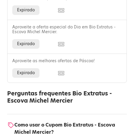
Expirado
Aproveite a oferta especial do Dia em Bio Extratus -
Escova Michel Mercier.
Expirado
Aproveite as melhores ofertas de Páscoa!
Expirado
Perguntas frequentes Bio Extratus -
Escova Michel Mercier
Como usar o Cupom Bio Extratus - Escova
Michel Mercier?