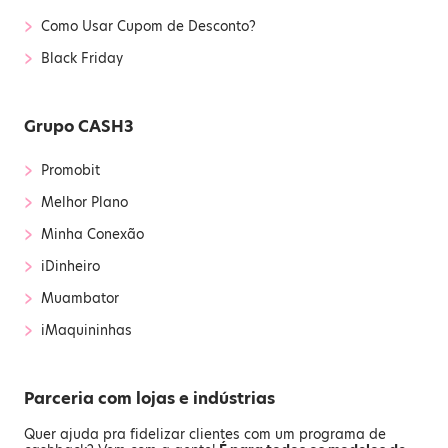
›
Como Usar Cupom de Desconto?
›
Black Friday
Grupo CASH3
›
Promobit
›
Melhor Plano
›
Minha Conexão
›
iDinheiro
›
Muambator
›
iMaquininhas
Parceria com lojas e indústrias
Quer ajuda pra fidelizar clientes com um programa de