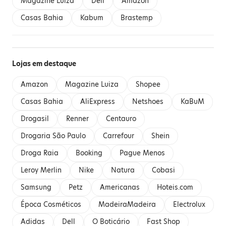
Magazine Luiza
Dell
Amazon
Casas Bahia
Kabum
Brastemp
Lojas em destaque
Amazon
Magazine Luiza
Shopee
Casas Bahia
AliExpress
Netshoes
KaBuM
Drogasil
Renner
Centauro
Drogaria São Paulo
Carrefour
Shein
Droga Raia
Booking
Pague Menos
Leroy Merlin
Nike
Natura
Cobasi
Samsung
Petz
Americanas
Hoteis.com
Época Cosméticos
MadeiraMadeira
Electrolux
Adidas
Dell
O Boticário
Fast Shop