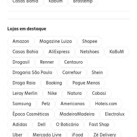
Casas Bahia
Kabum
Brastemp
Lojas em destaque
Amazon
Magazine Luiza
Shopee
Casas Bahia
AliExpress
Netshoes
KaBuM
Drogasil
Renner
Centauro
Drogaria São Paulo
Carrefour
Shein
Droga Raia
Booking
Pague Menos
Leroy Merlin
Nike
Natura
Cobasi
Samsung
Petz
Americanas
Hoteis.com
Época Cosméticos
MadeiraMadeira
Electrolux
Adidas
Dell
O Boticário
Fast Shop
Uber
Mercado Livre
iFood
Zé Delivery