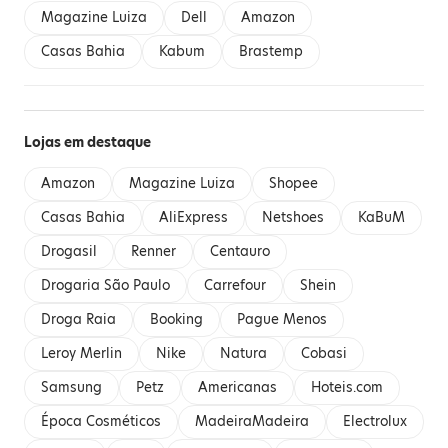
Magazine Luiza
Dell
Amazon
Casas Bahia
Kabum
Brastemp
Lojas em destaque
Amazon
Magazine Luiza
Shopee
Casas Bahia
AliExpress
Netshoes
KaBuM
Drogasil
Renner
Centauro
Drogaria São Paulo
Carrefour
Shein
Droga Raia
Booking
Pague Menos
Leroy Merlin
Nike
Natura
Cobasi
Samsung
Petz
Americanas
Hoteis.com
Época Cosméticos
MadeiraMadeira
Electrolux