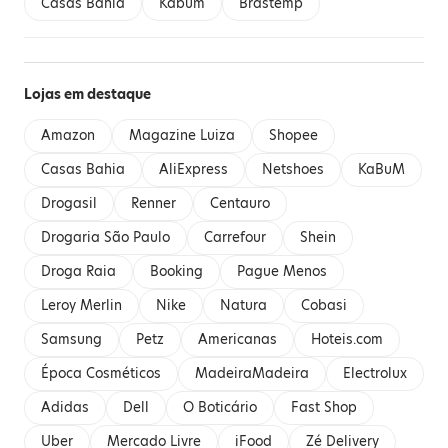
Casas Bahia
Kabum
Brastemp
Lojas em destaque
Amazon
Magazine Luiza
Shopee
Casas Bahia
AliExpress
Netshoes
KaBuM
Drogasil
Renner
Centauro
Drogaria São Paulo
Carrefour
Shein
Droga Raia
Booking
Pague Menos
Leroy Merlin
Nike
Natura
Cobasi
Samsung
Petz
Americanas
Hoteis.com
Época Cosméticos
MadeiraMadeira
Electrolux
Adidas
Dell
O Boticário
Fast Shop
Uber
Mercado Livre
iFood
Zé Delivery