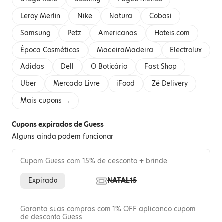
Leroy Merlin
Nike
Natura
Cobasi
Samsung
Petz
Americanas
Hoteis.com
Época Cosméticos
MadeiraMadeira
Electrolux
Adidas
Dell
O Boticário
Fast Shop
Uber
Mercado Livre
iFood
Zé Delivery
Mais cupons →
Cupons expirados de Guess
Alguns ainda podem funcionar
Cupom Guess com 15% de desconto + brinde
Expirado
NATAL15
Garanta suas compras com 1% OFF aplicando cupom
de desconto Guess