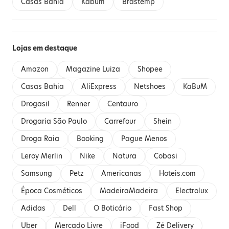
Casas Bahia
Kabum
Brastemp
Lojas em destaque
Amazon
Magazine Luiza
Shopee
Casas Bahia
AliExpress
Netshoes
KaBuM
Drogasil
Renner
Centauro
Drogaria São Paulo
Carrefour
Shein
Droga Raia
Booking
Pague Menos
Leroy Merlin
Nike
Natura
Cobasi
Samsung
Petz
Americanas
Hoteis.com
Época Cosméticos
MadeiraMadeira
Electrolux
Adidas
Dell
O Boticário
Fast Shop
Uber
Mercado Livre
iFood
Zé Delivery