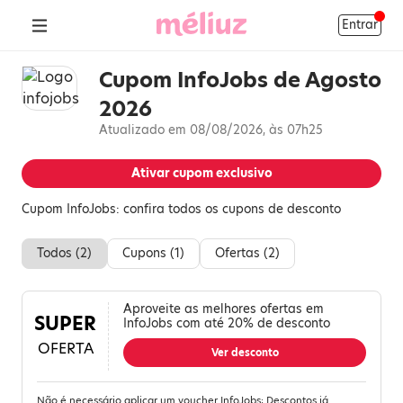
Entrar
Cupom InfoJobs de Agosto
2026
Atualizado em 08/08/2026, às 07h25
Ativar cupom exclusivo
Cupom InfoJobs: confira todos os cupons de desconto
Todos (
2
)
Cupons (
1
)
Ofertas (
2
)
Aproveite as melhores ofertas em
SUPER
InfoJobs com até 20% de desconto
OFERTA
Ver desconto
Não é necessário aplicar um voucher InfoJobs; Descontos já