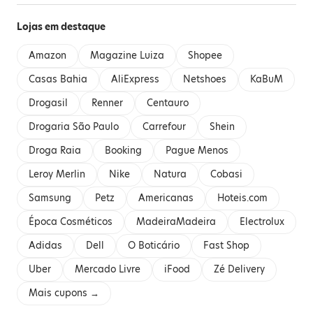
Lojas em destaque
Amazon
Magazine Luiza
Shopee
Casas Bahia
AliExpress
Netshoes
KaBuM
Drogasil
Renner
Centauro
Drogaria São Paulo
Carrefour
Shein
Droga Raia
Booking
Pague Menos
Leroy Merlin
Nike
Natura
Cobasi
Samsung
Petz
Americanas
Hoteis.com
Época Cosméticos
MadeiraMadeira
Electrolux
Adidas
Dell
O Boticário
Fast Shop
Uber
Mercado Livre
iFood
Zé Delivery
Mais cupons →