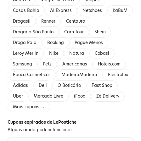
Casas Bahia
AliExpress
Netshoes
KaBuM
Drogasil
Renner
Centauro
Drogaria São Paulo
Carrefour
Shein
Droga Raia
Booking
Pague Menos
Leroy Merlin
Nike
Natura
Cobasi
Samsung
Petz
Americanas
Hoteis.com
Época Cosméticos
MadeiraMadeira
Electrolux
Adidas
Dell
O Boticário
Fast Shop
Uber
Mercado Livre
iFood
Zé Delivery
Mais cupons →
Cupons expirados de LePostiche
Alguns ainda podem funcionar