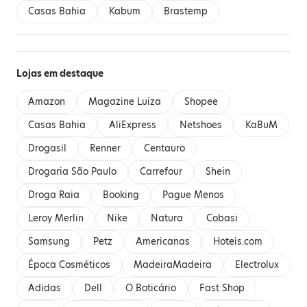
Casas Bahia
Kabum
Brastemp
Lojas em destaque
Amazon
Magazine Luiza
Shopee
Casas Bahia
AliExpress
Netshoes
KaBuM
Drogasil
Renner
Centauro
Drogaria São Paulo
Carrefour
Shein
Droga Raia
Booking
Pague Menos
Leroy Merlin
Nike
Natura
Cobasi
Samsung
Petz
Americanas
Hoteis.com
Época Cosméticos
MadeiraMadeira
Electrolux
Adidas
Dell
O Boticário
Fast Shop