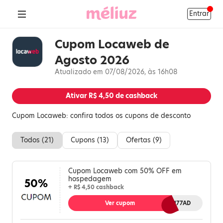
Entrar
Cupom Locaweb de
Agosto 2026
Atualizado em 07/08/2026, às 16h08
Ativar
R$ 4,50
de cashback
Cupom Locaweb: confira todos os cupons de desconto
Todos (
21
)
Cupons (
13
)
Ofertas (
9
)
Cupom Locaweb com 50% OFF em
hospedagem
50%
+ R$ 4,50 cashback
Ver cupom
MLZSHB177AD