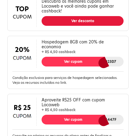
Descubra os melhores cupons em
Locaweb e você ainda pode ganhar
TOP
cashback!
CUPOM
Ver desconto
Hospedagem 8GB com 20% de
economia
20%
+ R$ 4,50 cashback
Ver cupom
RVDLW023D7
Condição exclusiva para serviços de hospedagem selecionados.
Veja os recursos incluídos no link.
Aproveite R$25 OFF com cupom
Locaweb
R$ 25
+ R$ 4,50 cashback
Ver cupom
PBXAF4447F
Consulte na página os recursos do plano antes de finalizar a