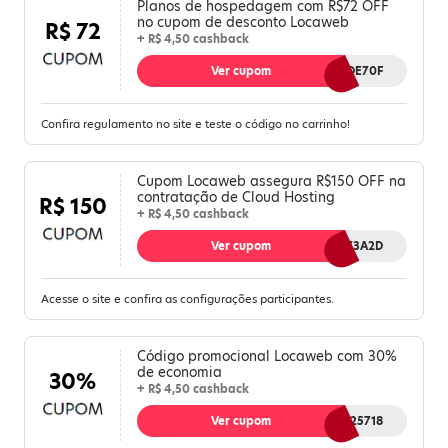
Planos de hospedagem com R$72 OFF
no cupom de desconto Locaweb
R$ 72
+ R$ 4,50 cashback
Ver cupom
MLZH0DE70F
Confira regulamento no site e teste o código no carrinho!
Cupom Locaweb assegura R$150 OFF na
contratação de Cloud Hosting
R$ 150
+ R$ 4,50 cashback
Ver cupom
CHTSH73A2D
Acesse o site e confira as configurações participantes.
Código promocional Locaweb com 30%
de economia
30%
+ R$ 4,50 cashback
Ver cupom
HPVPS25718