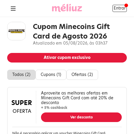
Entrar
Cupom Minecoins Gift
Card de Agosto 2026
Atualizado em 05/08/2026, às 03h37
Ativar cupom exclusivo
Todos (
2
)
Cupons (
1
)
Ofertas (
2
)
Aproveite as melhores ofertas em
Minecoins Gift Card com até 20% de
SUPER
desconto
+ 5% cashback
OFERTA
Ver desconto
Não é necessário aplicar um voucher Minecoins Gift Card;