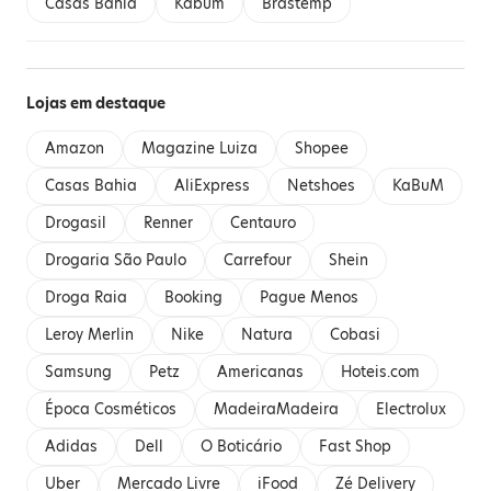
Casas Bahia
Kabum
Brastemp
Lojas em destaque
Amazon
Magazine Luiza
Shopee
Casas Bahia
AliExpress
Netshoes
KaBuM
Drogasil
Renner
Centauro
Drogaria São Paulo
Carrefour
Shein
Droga Raia
Booking
Pague Menos
Leroy Merlin
Nike
Natura
Cobasi
Samsung
Petz
Americanas
Hoteis.com
Época Cosméticos
MadeiraMadeira
Electrolux
Adidas
Dell
O Boticário
Fast Shop
Uber
Mercado Livre
iFood
Zé Delivery