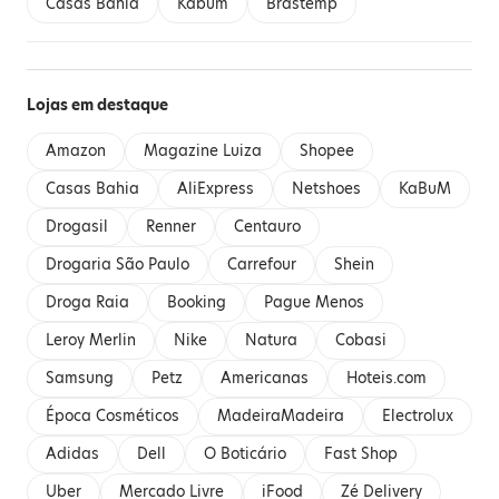
Casas Bahia
Kabum
Brastemp
Lojas em destaque
Amazon
Magazine Luiza
Shopee
Casas Bahia
AliExpress
Netshoes
KaBuM
Drogasil
Renner
Centauro
Drogaria São Paulo
Carrefour
Shein
Droga Raia
Booking
Pague Menos
Leroy Merlin
Nike
Natura
Cobasi
Samsung
Petz
Americanas
Hoteis.com
Época Cosméticos
MadeiraMadeira
Electrolux
Adidas
Dell
O Boticário
Fast Shop
Uber
Mercado Livre
iFood
Zé Delivery