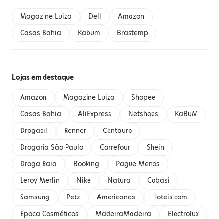
Magazine Luiza
Dell
Amazon
Casas Bahia
Kabum
Brastemp
Lojas em destaque
Amazon
Magazine Luiza
Shopee
Casas Bahia
AliExpress
Netshoes
KaBuM
Drogasil
Renner
Centauro
Drogaria São Paulo
Carrefour
Shein
Droga Raia
Booking
Pague Menos
Leroy Merlin
Nike
Natura
Cobasi
Samsung
Petz
Americanas
Hoteis.com
Época Cosméticos
MadeiraMadeira
Electrolux