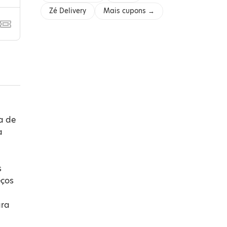
Zé Delivery
Mais cupons →
a de
a
s
eços
ara