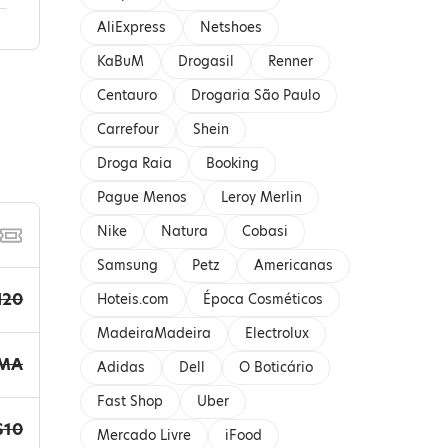
AliExpress
Netshoes
KaBuM
Drogasil
Renner
Centauro
Drogaria São Paulo
Carrefour
Shein
Droga Raia
Booking
Pague Menos
Leroy Merlin
Nike
Natura
Cobasi
Samsung
Petz
Americanas
I20
Hoteis.com
Época Cosméticos
MadeiraMadeira
Electrolux
LMA
Adidas
Dell
O Boticário
Fast Shop
Uber
S10
Mercado Livre
iFood