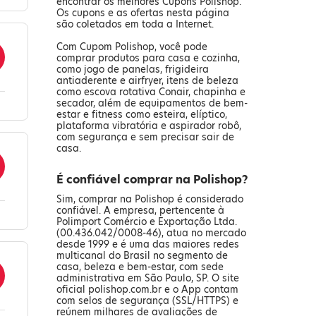
encontrar os melhores Cupons Polishop.
Os cupons e as ofertas nesta página
são coletados em toda a Internet.
Com Cupom Polishop, você pode
comprar produtos para casa e cozinha,
como jogo de panelas, frigideira
antiaderente e airfryer, itens de beleza
como escova rotativa Conair, chapinha e
secador, além de equipamentos de bem-
estar e fitness como esteira, elíptico,
plataforma vibratória e aspirador robô,
com segurança e sem precisar sair de
casa.
É confiável comprar na Polishop?
Sim, comprar na Polishop é considerado
confiável. A empresa, pertencente à
Polimport Comércio e Exportação Ltda.
(00.436.042/0008-46), atua no mercado
desde 1999 e é uma das maiores redes
multicanal do Brasil no segmento de
casa, beleza e bem-estar, com sede
administrativa em São Paulo, SP. O site
oficial
polishop.com.br
e o App contam
com selos de segurança (SSL/HTTPS) e
reúnem milhares de avaliações de