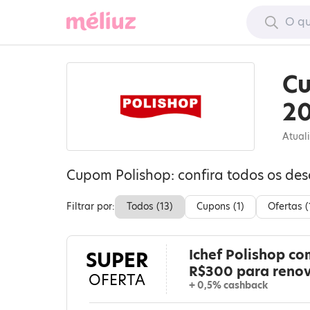
Cu
2
Atual
Cupom Polishop: confira todos os de
Filtrar por:
Todos (
13
)
Cupons (
1
)
Ofertas (
Ichef Polishop co
SUPER
R$300 para renov
OFERTA
+ 0,5% cashback