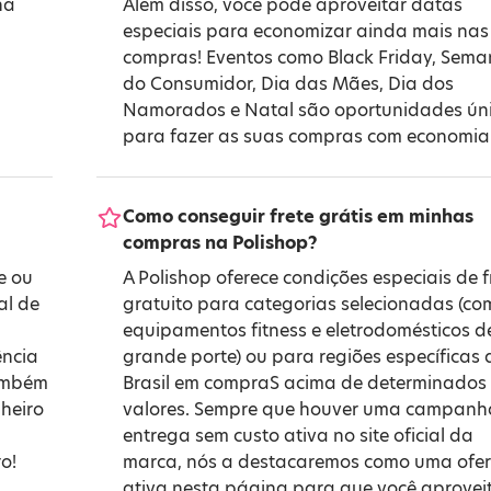
na
Além disso, você pode aproveitar datas
especiais para economizar ainda mais nas
compras! Eventos como
Black Friday
,
Sema
do Consumidor
,
Dia das Mães
,
Dia dos
Namorados
e
Natal
são oportunidades ún
para fazer as suas compras com economia
Como conseguir frete grátis em minhas
compras na Polishop?
e ou
A Polishop oferece condições especiais de f
al de
gratuito para categorias selecionadas (co
equipamentos fitness e eletrodomésticos d
ência
grande porte) ou para regiões específicas 
também
Brasil em compraS acima de determinados
heiro
valores. Sempre que houver uma campanh
entrega sem custo ativa no site oficial da
o!
marca, nós a destacaremos como uma ofer
ativa nesta página para que você aprovei