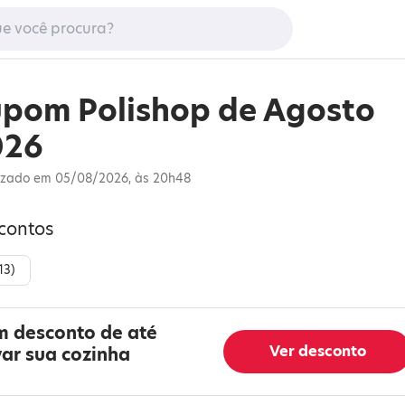
pom Polishop de Agosto
026
izado em 05/08/2026, às 20h48
scontos
13
)
m desconto de até
Ver desconto
ar sua cozinha