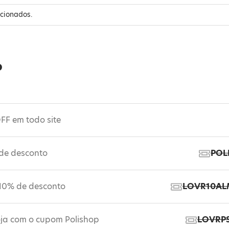
ecionados.
p
F em todo site
de desconto
POL
10% de desconto
LOVR10A
oja com o cupom Polishop
LOVRP