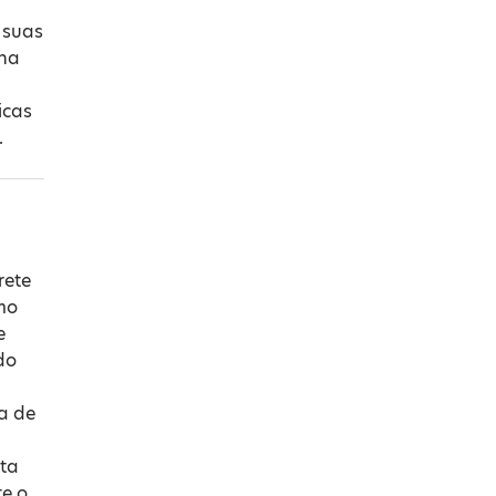
 suas
na
icas
.
rete
mo
e
do
a de
ta
te o