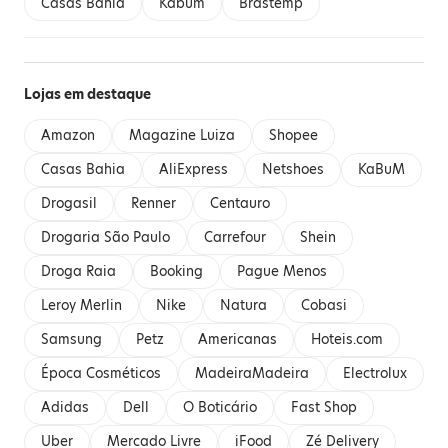
Casas Bahia
Kabum
Brastemp
Lojas em destaque
Amazon
Magazine Luiza
Shopee
Casas Bahia
AliExpress
Netshoes
KaBuM
Drogasil
Renner
Centauro
Drogaria São Paulo
Carrefour
Shein
Droga Raia
Booking
Pague Menos
Leroy Merlin
Nike
Natura
Cobasi
Samsung
Petz
Americanas
Hoteis.com
Época Cosméticos
MadeiraMadeira
Electrolux
Adidas
Dell
O Boticário
Fast Shop
Uber
Mercado Livre
iFood
Zé Delivery