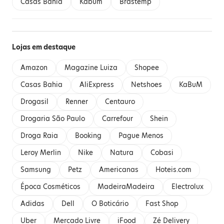
Casas Bahia
Kabum
Brastemp
Lojas em destaque
Amazon
Magazine Luiza
Shopee
Casas Bahia
AliExpress
Netshoes
KaBuM
Drogasil
Renner
Centauro
Drogaria São Paulo
Carrefour
Shein
Droga Raia
Booking
Pague Menos
Leroy Merlin
Nike
Natura
Cobasi
Samsung
Petz
Americanas
Hoteis.com
Época Cosméticos
MadeiraMadeira
Electrolux
Adidas
Dell
O Boticário
Fast Shop
Uber
Mercado Livre
iFood
Zé Delivery