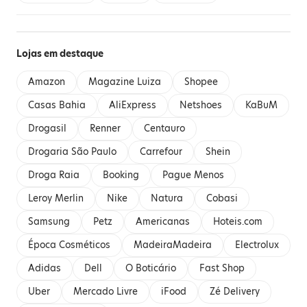
Lojas em destaque
Amazon
Magazine Luiza
Shopee
Casas Bahia
AliExpress
Netshoes
KaBuM
Drogasil
Renner
Centauro
Drogaria São Paulo
Carrefour
Shein
Droga Raia
Booking
Pague Menos
Leroy Merlin
Nike
Natura
Cobasi
Samsung
Petz
Americanas
Hoteis.com
Época Cosméticos
MadeiraMadeira
Electrolux
Adidas
Dell
O Boticário
Fast Shop
Uber
Mercado Livre
iFood
Zé Delivery