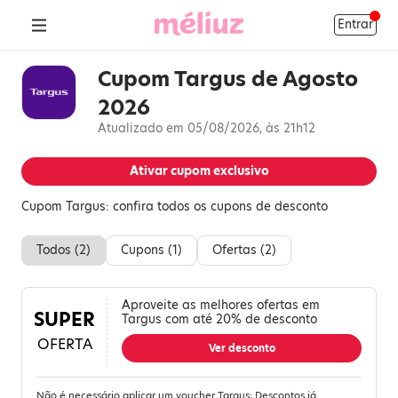
Entrar
Cupom Targus de Agosto
2026
Atualizado em 05/08/2026, às 21h12
Ativar cupom exclusivo
Cupom Targus: confira todos os cupons de desconto
Todos (
2
)
Cupons (
1
)
Ofertas (
2
)
Aproveite as melhores ofertas em
SUPER
Targus com até 20% de desconto
OFERTA
Ver desconto
Não é necessário aplicar um voucher Targus; Descontos já