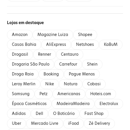
Lojas em destaque
Amazon
Magazine Luiza
Shopee
Casas Bahia
AliExpress
Netshoes
KaBuM
Drogasil
Renner
Centauro
Drogaria São Paulo
Carrefour
Shein
Droga Raia
Booking
Pague Menos
Leroy Merlin
Nike
Natura
Cobasi
Samsung
Petz
Americanas
Hoteis.com
Época Cosméticos
MadeiraMadeira
Electrolux
Adidas
Dell
O Boticário
Fast Shop
Uber
Mercado Livre
iFood
Zé Delivery