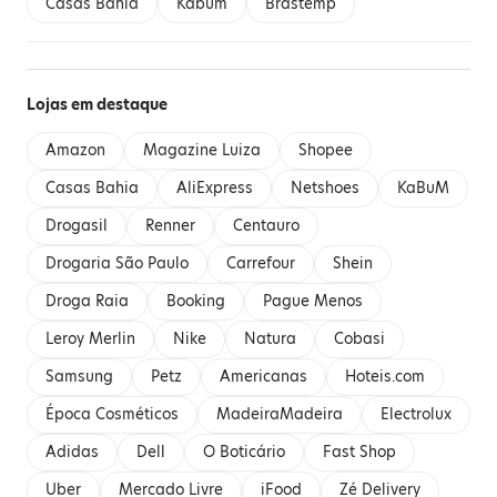
Casas Bahia
Kabum
Brastemp
Lojas em destaque
Amazon
Magazine Luiza
Shopee
Casas Bahia
AliExpress
Netshoes
KaBuM
Drogasil
Renner
Centauro
Drogaria São Paulo
Carrefour
Shein
Droga Raia
Booking
Pague Menos
Leroy Merlin
Nike
Natura
Cobasi
Samsung
Petz
Americanas
Hoteis.com
Época Cosméticos
MadeiraMadeira
Electrolux
Adidas
Dell
O Boticário
Fast Shop
Uber
Mercado Livre
iFood
Zé Delivery