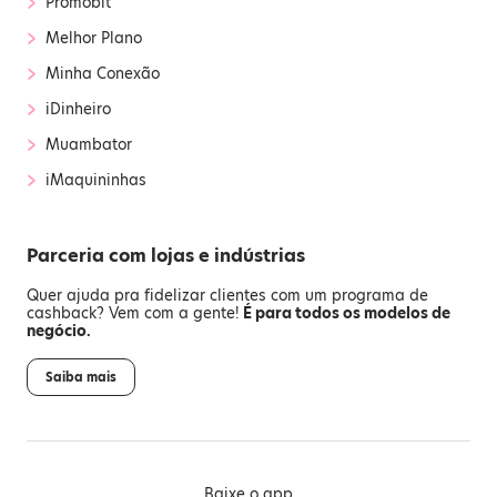
›
Promobit
›
Melhor Plano
›
Minha Conexão
›
iDinheiro
›
Muambator
›
iMaquininhas
Parceria com lojas e indústrias
Quer ajuda pra fidelizar clientes com um programa de
cashback? Vem com a gente!
É para todos os modelos de
negócio.
Saiba mais
Baixe o app