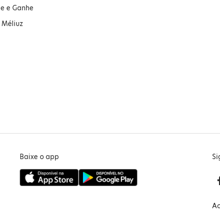
ue e Ganhe
 Méliuz
Baixe o app
Si
Ac