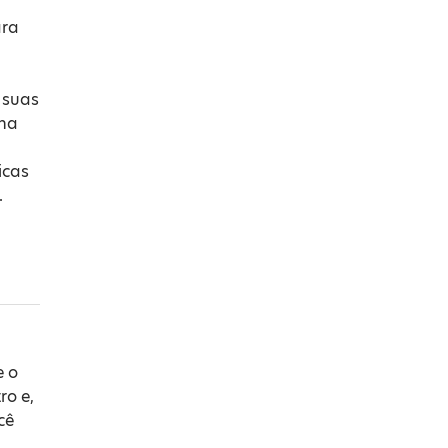
ara
 suas
na
icas
.
e o
ro e,
cê