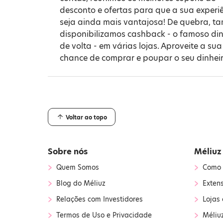
desconto e ofertas para que a sua experi
seja ainda mais vantajosa! De quebra, 
disponibilizamos cashback - o famoso din
de volta - em várias lojas. Aproveite a sua
chance de comprar e poupar o seu dinheir
Voltar ao topo
Sobre nós
Méliuz
›
›
Quem Somos
Como 
›
›
Blog do Méliuz
Exten
›
›
Relações com Investidores
Lojas 
›
›
Termos de Uso e Privacidade
Méliu