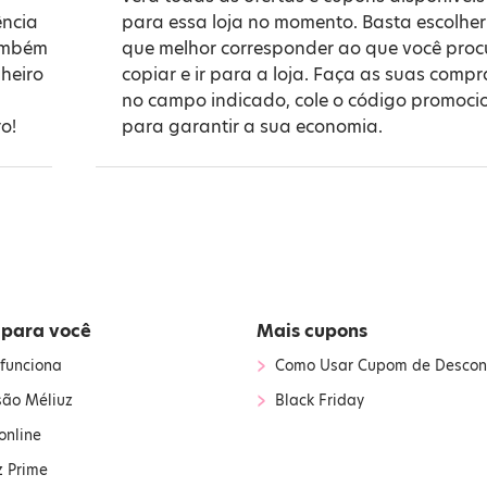
ência
para essa loja no momento. Basta escolher
também
que melhor corresponder ao que você proc
heiro
copiar e ir para a loja. Faça as suas compr
no campo indicado, cole o código promoci
o!
para garantir a sua economia.
 para você
Mais cupons
›
funciona
Como Usar Cupom de Descon
›
são Méliuz
Black Friday
online
z Prime