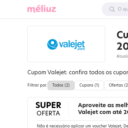
Cu
2
Atual
Cupom Valejet: confira todos os cupo
Filtrar por:
Todos (
2
)
Cupons (
1
)
Ofertas (
2
SUPER
Aproveite as mel
Valejet com até 
OFERTA
Não é necessário aplicar um voucher Valejet; D