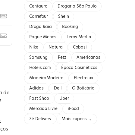
Centauro
Drogaria São Paulo
Carrefour
Shein
Droga Raia
Booking
Pague Menos
Leroy Merlin
Nike
Natura
Cobasi
Samsung
Petz
Americanas
Hoteis.com
Época Cosméticos
MadeiraMadeira
Electrolux
Adidas
Dell
O Boticário
a de
Fast Shop
Uber
a
Mercado Livre
iFood
Zé Delivery
Mais cupons →
s
eços