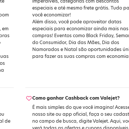
te
imperdíveis, categorias com descontos
especiais e até mesmo frete grátis. Tudo p
upom
você economizar!
Além disso, você pode aproveitar datas
, em
especiais para economizar ainda mais nas
mpras
compras! Eventos como
Black Friday
,
Sema
o
do Consumidor
,
Dia das Mães
,
Dia dos
Namorados
e
Natal
são oportunidades ún
suas
para fazer as suas compras com economia
 os
na
Como ganhar Cashback com Valejet?
É mais simples do que você imagina! Acess
ou
nosso site ou app oficial, faça o seu cadast
al de
no campo de busca, digite Valejet. Aqui, vo
verá todas as ofertas e cupons disponíveis