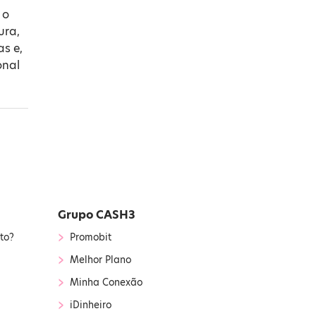
 o
ura,
as e,
onal
Grupo CASH3
›
to?
Promobit
›
Melhor Plano
›
Minha Conexão
›
iDinheiro