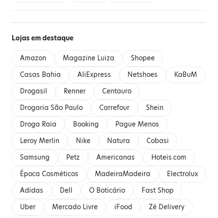
Lojas em destaque
Amazon
Magazine Luiza
Shopee
Casas Bahia
AliExpress
Netshoes
KaBuM
Drogasil
Renner
Centauro
Drogaria São Paulo
Carrefour
Shein
Droga Raia
Booking
Pague Menos
Leroy Merlin
Nike
Natura
Cobasi
Samsung
Petz
Americanas
Hoteis.com
Época Cosméticos
MadeiraMadeira
Electrolux
Adidas
Dell
O Boticário
Fast Shop
Uber
Mercado Livre
iFood
Zé Delivery