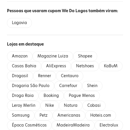
Pessoas que usaram cupom We Do Logos também viram:
Logovia
Lojas em destaque
Amazon
Magazine Luiza
Shopee
Casas Bahia
AliExpress
Netshoes
KaBuM
Drogasil
Renner
Centauro
Drogaria São Paulo
Carrefour
Shein
Droga Raia
Booking
Pague Menos
Leroy Merlin
Nike
Natura
Cobasi
Samsung
Petz
Americanas
Hoteis.com
Época Cosméticos
MadeiraMadeira
Electrolux