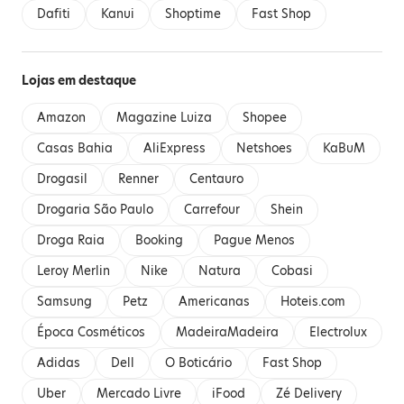
Dafiti
Kanui
Shoptime
Fast Shop
Lojas em destaque
Amazon
Magazine Luiza
Shopee
Casas Bahia
AliExpress
Netshoes
KaBuM
Drogasil
Renner
Centauro
Drogaria São Paulo
Carrefour
Shein
Droga Raia
Booking
Pague Menos
Leroy Merlin
Nike
Natura
Cobasi
Samsung
Petz
Americanas
Hoteis.com
Época Cosméticos
MadeiraMadeira
Electrolux
Adidas
Dell
O Boticário
Fast Shop
Uber
Mercado Livre
iFood
Zé Delivery