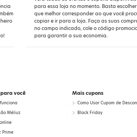
ência
para essa loja no momento. Basta escolher
também
que melhor corresponder ao que você proc
heiro
copiar e ir para a loja. Faça as suas compr
no campo indicado, cole o código promoci
o!
para garantir a sua economia.
 para você
Mais cupons
›
funciona
Como Usar Cupom de Descon
›
são Méliuz
Black Friday
online
z Prime