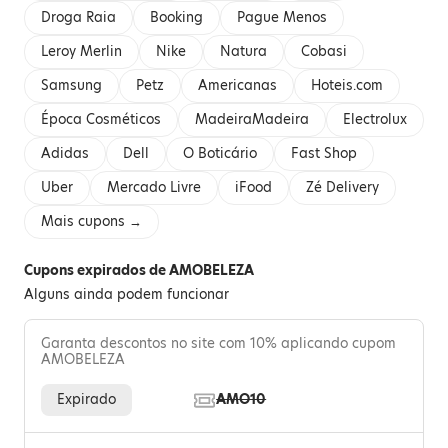
Droga Raia
Booking
Pague Menos
Leroy Merlin
Nike
Natura
Cobasi
Samsung
Petz
Americanas
Hoteis.com
Época Cosméticos
MadeiraMadeira
Electrolux
Adidas
Dell
O Boticário
Fast Shop
Uber
Mercado Livre
iFood
Zé Delivery
Mais cupons →
Cupons expirados de AMOBELEZA
Alguns ainda podem funcionar
Garanta descontos no site com 10% aplicando cupom
AMOBELEZA
Expirado
AMO10