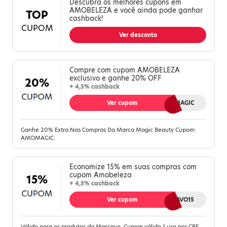
Descubra os melhores cupons em
AMOBELEZA e você ainda pode ganhar
TOP
cashback!
CUPOM
Ver desconto
Compre com cupom AMOBELEZA
exclusivo e ganhe 20% OFF
20%
+ 4,5% cashback
Ver cupom
AMOMAGIC
Ganhe 20% Extra Nas Compras Da Marca Magic Beauty Cupom:
AMOMAGIC.
Economize 15% em suas compras com
cupom Amobeleza
15%
+ 4,5% cashback
Ver cupom
MASCAVO15
Válido para os produtos da Mascavo. Cupom válido 1 uso por CPF.