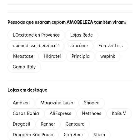
Pessoas que usaram cupom AMOBELEZA também viram:
L'Occitane en Provence
Lojas Rede
quem disse, berenice?
Lancôme
Forever Liss
Kérastase
Hidratei
Principia
wepink
Gama Italy
Lojas em destaque
Amazon
Magazine Luiza
Shopee
Casas Bahia
AliExpress
Netshoes
KaBuM
Drogasil
Renner
Centauro
Drogaria São Paulo
Carrefour
Shein