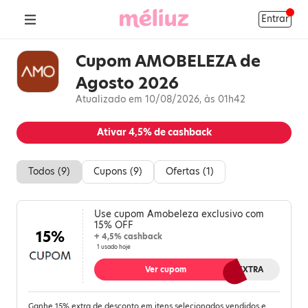
Entrar
Cupom AMOBELEZA de
Agosto 2026
Atualizado em 10/08/2026, às 01h42
Ativar
4,5%
de cashback
Todos (
9
)
Cupons (
9
)
Ofertas (
1
)
Use cupom Amobeleza exclusivo com
15% OFF
15%
+ 4,5% cashback
1 usado hoje
Ver cupom
AMO15EXTRA
Ganhe 15% extra de desconto em itens selecionados vendidos e