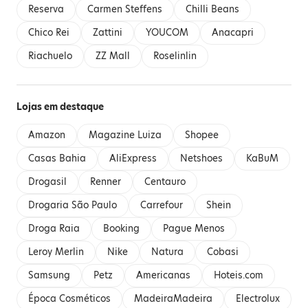
Reserva
Carmen Steffens
Chilli Beans
Chico Rei
Zattini
YOUCOM
Anacapri
Riachuelo
ZZ Mall
Roselinlin
Lojas em destaque
Amazon
Magazine Luiza
Shopee
Casas Bahia
AliExpress
Netshoes
KaBuM
Drogasil
Renner
Centauro
Drogaria São Paulo
Carrefour
Shein
Droga Raia
Booking
Pague Menos
Leroy Merlin
Nike
Natura
Cobasi
Samsung
Petz
Americanas
Hoteis.com
Época Cosméticos
MadeiraMadeira
Electrolux