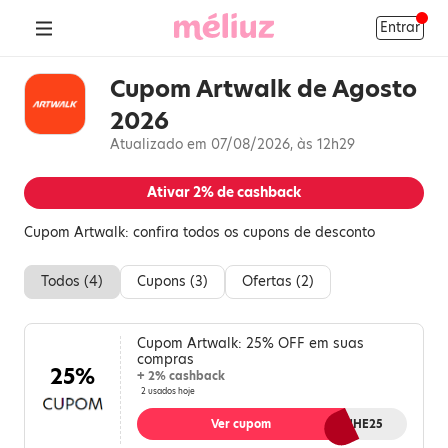
Entrar
Cupom Artwalk de Agosto
2026
Atualizado em 07/08/2026, às 12h29
Ativar
2%
de cashback
Cupom Artwalk: confira todos os cupons de desconto
Todos (
4
)
Cupons (
3
)
Ofertas (
2
)
Cupom Artwalk: 25% OFF em suas
compras
25%
+ 2% cashback
2 usados hoje
Ver cupom
GANHE25