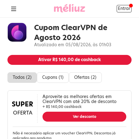
Entrar
Cupom ClearVPN de
Agosto 2026
Atualizado em 05/08/2026, às 01h03
Ativar
R$ 140,00
de cashback
Todos (
2
)
Cupons (
1
)
Ofertas (
2
)
Aproveite as melhores ofertas em
ClearVPN com até 20% de desconto
SUPER
+ R$ 140,00 cashback
OFERTA
Ver desconto
Não é necessário aplicar um voucher ClearVPN; Descontos já
aplicados aos produtos.