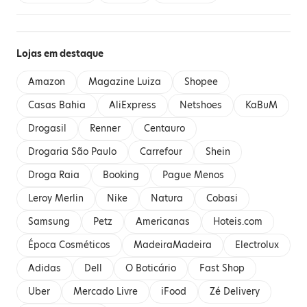
Lojas em destaque
Amazon
Magazine Luiza
Shopee
Casas Bahia
AliExpress
Netshoes
KaBuM
Drogasil
Renner
Centauro
Drogaria São Paulo
Carrefour
Shein
Droga Raia
Booking
Pague Menos
Leroy Merlin
Nike
Natura
Cobasi
Samsung
Petz
Americanas
Hoteis.com
Época Cosméticos
MadeiraMadeira
Electrolux
Adidas
Dell
O Boticário
Fast Shop
Uber
Mercado Livre
iFood
Zé Delivery