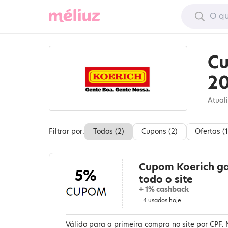
Cu
2
Atual
Filtrar por:
Todos (
2
)
Cupons (
2
)
Ofertas (
1
Cupom Koerich g
5%
todo o site
+ 1% cashback
4 usados hoje
Válido para a primeira compra no site por CPF.