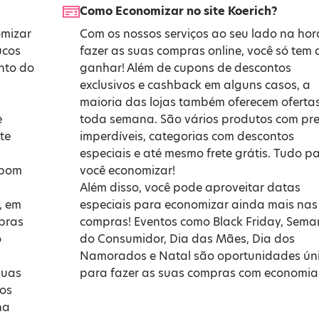
Como Economizar no site Koerich?
omizar
Com os nossos serviços ao seu lado na hor
ucos
fazer as suas compras online, você só tem 
onto do
ganhar! Além de cupons de descontos
exclusivos e cashback em alguns casos, a
maioria das lojas também oferecem oferta
e
toda semana. São vários produtos com pr
te
imperdíveis, categorias com descontos
especiais e até mesmo frete grátis. Tudo p
upom
você economizar!
Além disso, você pode aproveitar datas
, em
especiais para economizar ainda mais nas
mpras
compras! Eventos como
Black Friday
,
Sema
o
do Consumidor
,
Dia das Mães
,
Dia dos
Namorados
e
Natal
são oportunidades ún
suas
para fazer as suas compras com economia
 os
na