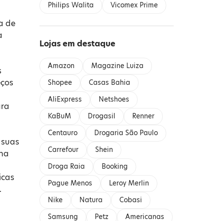
Philips Walita
Vicomex Prime
a de
a
Lojas em destaque
Amazon
Magazine Luiza
s
eços
Shopee
Casas Bahia
AliExpress
Netshoes
ara
KaBuM
Drogasil
Renner
Centauro
Drogaria São Paulo
 suas
Carrefour
Shein
na
Droga Raia
Booking
icas
Pague Menos
Leroy Merlin
.
Nike
Natura
Cobasi
Samsung
Petz
Americanas