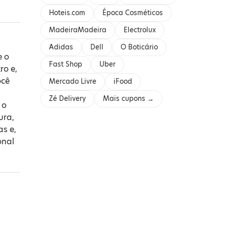
Hoteis.com
Época Cosméticos
MadeiraMadeira
Electrolux
Adidas
Dell
O Boticário
e o
Fast Shop
Uber
ro e,
ocê
Mercado Livre
iFood
Zé Delivery
Mais cupons →
 o
ura,
as e,
onal