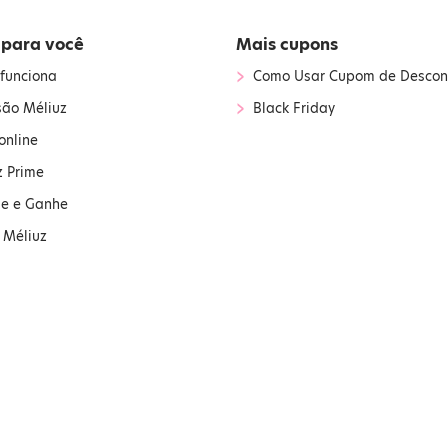
 para você
Mais cupons
›
funciona
Como Usar Cupom de Descon
›
são Méliuz
Black Friday
online
z Prime
ue e Ganhe
 Méliuz