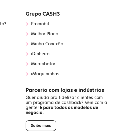
Grupo CASH3
›
to?
Promobit
›
Melhor Plano
›
Minha Conexão
›
iDinheiro
›
Muambator
›
iMaquininhas
Parceria com lojas e indústrias
Quer ajuda pra fidelizar clientes com
um programa de cashback? Vem com a
gente!
É para todos os modelos de
negócio.
Saiba mais