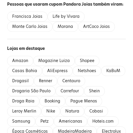
Pessoas que usaram cupom Pandora Joias também viram:
Francisca Joias
Life by Vivara
Monte Carlo Joias
Morana
ArtCoco Joias
Lojas em destaque
Amazon
Magazine Luiza
Shopee
Casas Bahia
AliExpress
Netshoes
KaBuM
Drogasil
Renner
Centauro
Drogaria São Paulo
Carrefour
Shein
Droga Raia
Booking
Pague Menos
Leroy Merlin
Nike
Natura
Cobasi
Samsung
Petz
Americanas
Hoteis.com
Época Cosméticos
MadeiraMadeira
Electrolux