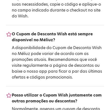
suas necessidades, copie o código e aplique-o
no campo indicado durante o checkout no site
do Wish.
O Cupom de Desconto Wish está sempre
disponível no Méliuz?
A disponibilidade do Cupom de Desconto Wish
no Méliuz pode variar de acordo com as
promoções atuais. Recomendamos que você
visite regularmente a página de descontos ou
baixe o nosso app para ficar a par das últimas
ofertas e códigos promocionais.
Posso utilizar o Cupom Wish juntamente com
outras promoções ou descontos?
Normalmente, apenas um cupom de desconto