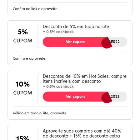
Confira no link e aproveite.
Desconto de 5% em tudo no site
5%
+ 0,5% cashback
Ver cupom
CYBER22
Confira e aproveite.
Descontos de 10% em Hot Sales: compre
itens incríveis com desconto
10%
+ 0,5% cashback
Ver cupom
WISH2023
Válido em todo o site, aproveite.
Aproveite suas compras com até 40%
de desconto + 15% de desconto extra
15%