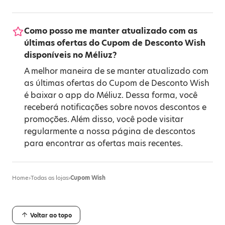
Como posso me manter atualizado com as
últimas ofertas do Cupom de Desconto Wish
disponíveis no Méliuz?
A melhor maneira de se manter atualizado com
as últimas ofertas do Cupom de Desconto Wish
é baixar o app do Méliuz. Dessa forma, você
receberá notificações sobre novos descontos e
promoções. Além disso, você pode visitar
regularmente a nossa página de descontos
para encontrar as ofertas mais recentes.
Home
›
Todas as lojas
›
Cupom Wish
Voltar ao topo