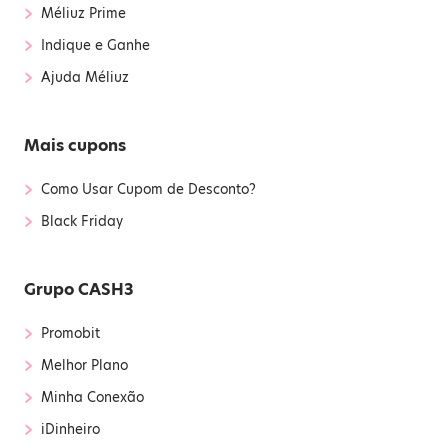
›
Méliuz Prime
›
Indique e Ganhe
›
Ajuda Méliuz
Mais cupons
›
Como Usar Cupom de Desconto?
›
Black Friday
Grupo CASH3
›
Promobit
›
Melhor Plano
›
Minha Conexão
›
iDinheiro