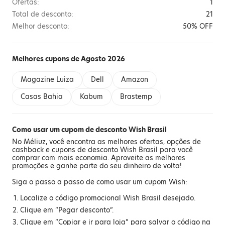
Ofertas:
1
Total de desconto:
21
Melhor desconto:
50% OFF
Melhores cupons de Agosto 2026
Magazine Luiza
Dell
Amazon
Casas Bahia
Kabum
Brastemp
Como usar um cupom de desconto Wish Brasil
No Méliuz, você encontra as melhores ofertas, opções de
cashback e cupons de desconto Wish Brasil para você
comprar com mais economia. Aproveite as melhores
promoções e ganhe parte do seu dinheiro de volta!
Siga o passo a passo de como usar um cupom Wish:
Localize o código promocional Wish Brasil desejado.
Clique em “Pegar desconto”.
Clique em “Copiar e ir para loja” para salvar o código na