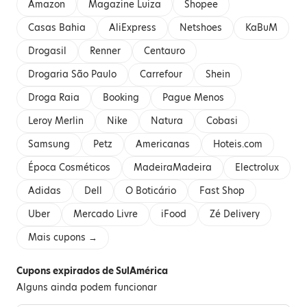
Amazon
Magazine Luiza
Shopee
Casas Bahia
AliExpress
Netshoes
KaBuM
Drogasil
Renner
Centauro
Drogaria São Paulo
Carrefour
Shein
Droga Raia
Booking
Pague Menos
Leroy Merlin
Nike
Natura
Cobasi
Samsung
Petz
Americanas
Hoteis.com
Época Cosméticos
MadeiraMadeira
Electrolux
Adidas
Dell
O Boticário
Fast Shop
Uber
Mercado Livre
iFood
Zé Delivery
Mais cupons →
Cupons expirados de SulAmérica
Alguns ainda podem funcionar