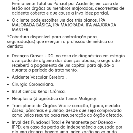
Permanente Total ou Parcial por Acidente, em caso de
lesão nos órgãos ou membros majorados, decorrentes de
acidente coberto e que cause a invalidez parcial.
O cliente pode escolher um dos três planos: IPA
MAJORADA BÁSICA, IPA MAJORADA, IPA MAJORADA
MASTER.
*Cobertura disponível para contratação para
segurados(as) que exerçam a profissão de médico ou
dentista.
Doenças Graves - DG: no caso de diagnóstico em estágio
avançado de alguma das doenças abaixo, o segurado
receberá o pagamento de um capital para ajudá-lo
durante o período do tratamento.
Acidente Vascular Cerebral.
Cirurgia Coronariana.
Insuficiência Renal Crônica.
Neoplasia (diagnóstico de Tumor Maligno).
Transplante de Órgãos Vitais: coração, fígado, medula
óssea, pâncreas e pulmão, desde que seja comprovado
como único recurso para recuperação do órgão afetado.
Invalidez Funcional Total e Permanente por Doença -
IFPD: em caso da perda da independência causada por
alguma doença, haverá uma indenização no valor do