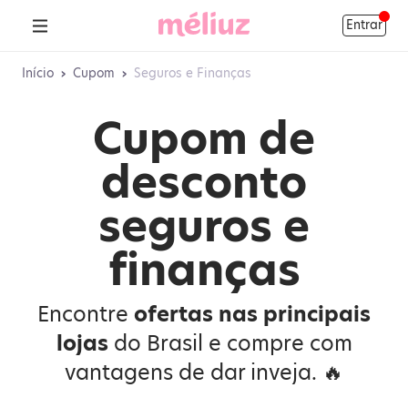
Entrar
Início
›
Cupom
›
Seguros e Finanças
Cupom de
desconto
seguros e
finanças
Encontre
ofertas nas principais
lojas
do Brasil e compre com
vantagens de dar inveja. 🔥