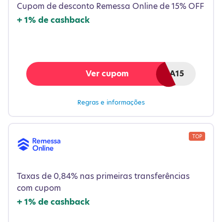
Cupom de desconto Remessa Online de 15% OFF
+
1%
de cashback
Ver cupom
VEMPRAREMESSA15
Regras e informações
TOP
Desconto acumulativo para pessoa Jurídica de 0,84%
na taxa nas duas primeiras transferências
internacionais + 10% OFF do Méliuz. O seu desconto
Taxas de 0,84% nas primeiras transferências
será aplicado automaticamente no seu painel da
com cupom
Remessa Online e será válido para todas as suas
operações. Cashback será disponibilizado no Méliuz
+
1%
de cashback