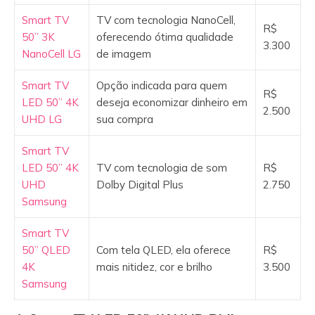
Smart TV
TV com tecnologia NanoCell,
R$
50” 3K
oferecendo ótima qualidade
3.300
NanoCell LG
de imagem
Smart TV
Opção indicada para quem
R$
LED 50” 4K
deseja economizar dinheiro em
2.500
UHD LG
sua compra
Smart TV
LED 50” 4K
TV com tecnologia de som
R$
UHD
Dolby Digital Plus
2.750
Samsung
Smart TV
50” QLED
Com tela QLED, ela oferece
R$
4K
mais nitidez, cor e brilho
3.500
Samsung