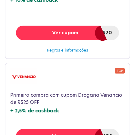
+
10%
de cashback
Ver cupom
PAIS20
Regras e informações
TOP
Estreie no site com o pé direito: R$25 OFF em compras
acima de R$250. Não valido para medicamentos e
fórmulas infantis.
Primeira compra com cupom Drogaria Venancio
de R$25 OFF
+
2,5%
de cashback