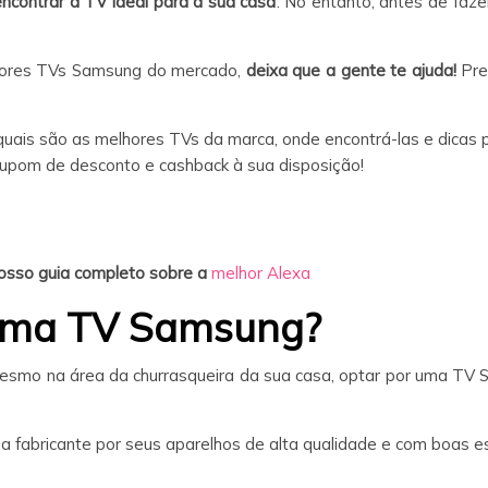
encontrar a TV ideal para a sua casa
. No entanto, antes de faze
lhores TVs Samsung do mercado,
deixa que a gente te ajuda!
Pr
uais são as melhores TVs da marca, onde encontrá-las e dicas 
cupom de desconto e cashback à sua disposição!
 nosso guia completo sobre a
melhor Alexa
uma TV Samsung?
 mesmo na área da churrasqueira da sua casa, optar por uma TV 
 fabricante por seus aparelhos de alta qualidade e com boas es