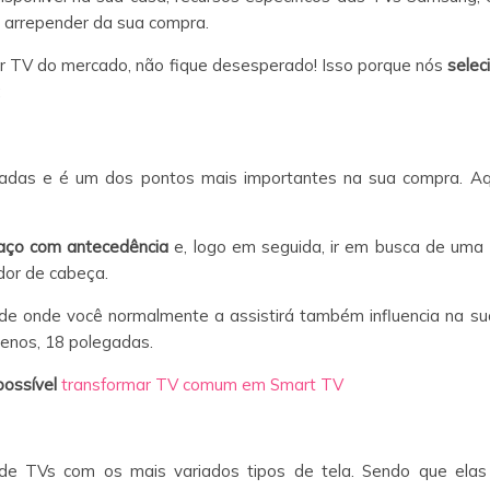
e arrepender da sua compra.
r TV do mercado, não fique desesperado! Isso porque nós
selec
:
as e é um dos pontos mais importantes na sua compra. Aqui
aço com antecedência
e, logo em seguida, ir em busca de um
 dor de cabeça.
l de onde você normalmente a assistirá também influencia na s
menos, 18 polegadas.
possível
transformar TV comum em Smart TV
s de TVs com os mais variados tipos de tela. Sendo que elas