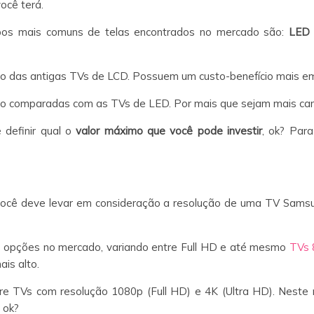
ocê terá.
ipos mais comuns de telas encontrados no mercado são:
LED
 das antigas TVs de LCD. Possuem um custo-benefício mais em
o comparadas com as TVs de LED. Por mais que sejam mais cara
 definir qual o
valor máximo que você pode investir
, ok? Par
ocê deve levar em consideração a resolução de uma TV Samsu
s opções no mercado, variando entre Full HD e até mesmo
TVs 
is alto.
re TVs com resolução 1080p (Full HD) e 4K (Ultra HD). Neste 
 ok?