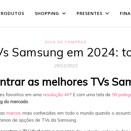
PRODUTOS
SHOPPING
PRESENTES
FIN
GUIA DE COMPRAS
Vs Samsung em 2024: t
29/12/2023
ntrar as melhores TVs Sa
ries favoritos em uma
resolução 4K
? E com uma tela de
50 poleg
g do mercado
.
das
marcas
mais conhecidas em todo o mundo quando o assunto 
dezenas de opções de TVs da Samsung.