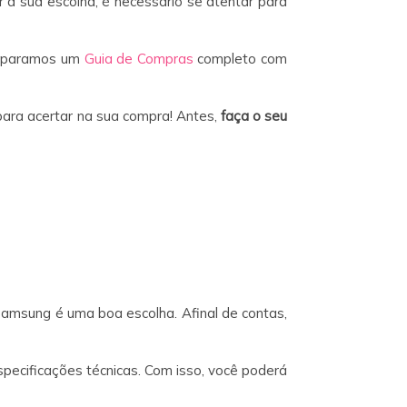
r a sua escolha, é necessário se atentar para
eparamos um
Guia de Compras
completo com
para acertar na sua compra! Antes,
faça o seu
Samsung é uma boa escolha. Afinal de contas,
pecificações técnicas. Com isso, você poderá