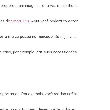
e proporcionam imagens cada vez mais nítidas
ões de
Smart TVs
. Aqui, você poderá conectar
que a marca possui no mercado.
Ou seja, você
 o caso, por exemplo, das suas necessidades,
mportantes. Por exemplo, você precisa
definir
, entre outros também devem ser levados em