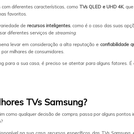
s com diferentes características, como
TVs QLED e UHD 4K
, qu
mas favoritos.
variedade de
recursos inteligentes
, como é o caso das suas opç
ssar diferentes serviços de
streaming
.
pena levar em consideração a alta reputação e
confiabilidade 
 por milhares de consumidores.
 para a sua casa, é preciso se atentar para alguns fatores. É
lhores TVs Samsung?
m como qualquer decisão de compra, passa por alguns pontos i
o?
isponível na sua casa, recursos específicos das TVs Samsung