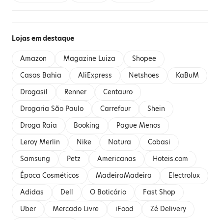
Lojas em destaque
Amazon
Magazine Luiza
Shopee
Casas Bahia
AliExpress
Netshoes
KaBuM
Drogasil
Renner
Centauro
Drogaria São Paulo
Carrefour
Shein
Droga Raia
Booking
Pague Menos
Leroy Merlin
Nike
Natura
Cobasi
Samsung
Petz
Americanas
Hoteis.com
Época Cosméticos
MadeiraMadeira
Electrolux
Adidas
Dell
O Boticário
Fast Shop
Uber
Mercado Livre
iFood
Zé Delivery