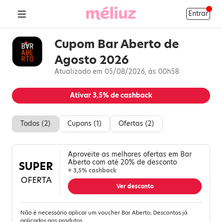
Entrar
Cupom Bar Aberto de
Agosto 2026
Atualizado em 05/08/2026, às 00h58
Ativar
3,5%
de cashback
Todos (
2
)
Cupons (
1
)
Ofertas (
2
)
Aproveite as melhores ofertas em Bar
Aberto com até 20% de desconto
SUPER
+ 3,5% cashback
OFERTA
Ver desconto
Não é necessário aplicar um voucher Bar Aberto; Descontos já
aplicados aos produtos.